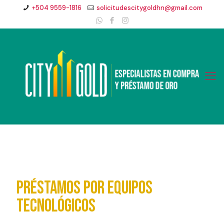
+504 9559-1816
solicitudescitygoldhn@gmail.com
Préstamos por equipos
tecnológicos