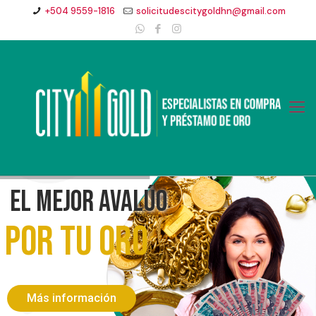
+504 9559-1816
solicitudescitygoldhn@gmail.com
El mejor avalúo
POR TU oro
Más información