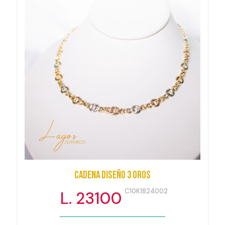
Cadena diseño 3 oros
C10K1824002
L. 23100