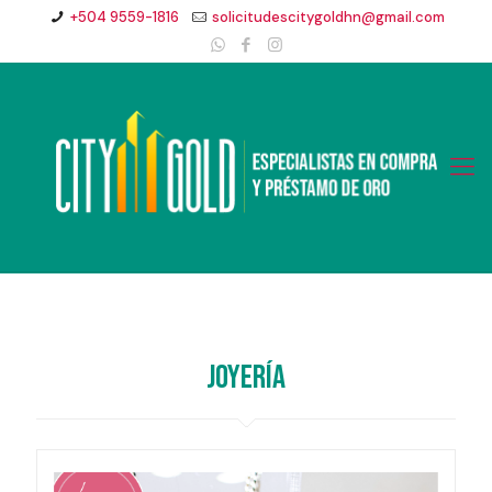
+504 9559-1816
solicitudescitygoldhn@gmail.com
Joyería